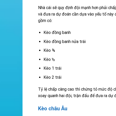
Nhà cái sẽ quy định đội mạnh hơn phải chấp
và đưa ra dự đoán cần dựa vào yếu tố này 
gồm có:
Kèo đồng banh
Kèo đồng banh nửa trái
Kèo ¾
Kèo ½
Kèo 1 trái
Kèo 2 trái
Tỷ lệ chấp càng cao thì chứng tỏ mức độ ch
xoay quanh hai đội, trận đấu để đưa ra dự
Kèo châu Âu