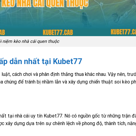
i niệm kèo nhà cái quen thuộc
ấp dẫn nhất tại Kubet77
 luật, cách chơi và phân định thắng thua khác nhau. Vậy nên, trư
a chúng để tránh bị nhầm lẫn và xây dựng chiến thuật soi kèo p
hất tại nhà cái uy tín Kubet77. Nó có nguồn gốc từ những trận đ
ược xây dựng dựa trên sự chênh lệch về phong độ, thành tích, năn