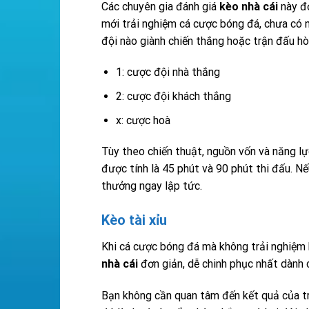
Các chuyên gia đánh giá
kèo nhà cái
này đơ
mới trải nghiệm cá cược bóng đá, chưa có n
đội nào giành chiến thắng hoặc trận đấu hò
1: cược đội nhà thắng
2: cược đội khách thắng
x: cược hoà
Tùy theo chiến thuật, nguồn vốn và năng lự
được tính là 45 phút và 90 phút thi đấu. N
thưởng ngay lập tức.
Kèo tài xỉu
Khi cá cược bóng đá mà không trải nghiệm k
nhà cái
đơn giản, dễ chinh phục nhất dành 
Bạn không cần quan tâm đến kết quả của trậ