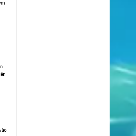
 em
n
an
iền
 vào