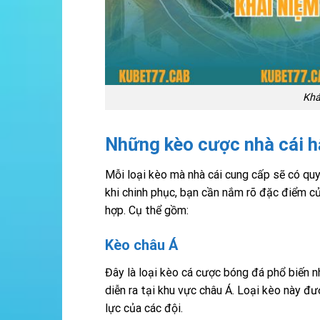
Khá
Những kèo cược nhà cái h
Mỗi loại kèo mà nhà cái cung cấp sẽ có quy
khi chinh phục, bạn cần nắm rõ đặc điểm củ
hợp. Cụ thể gồm:
Kèo châu Á
Đây là loại kèo cá cược bóng đá phổ biến n
diễn ra tại khu vực châu Á. Loại kèo này đ
lực của các đội.