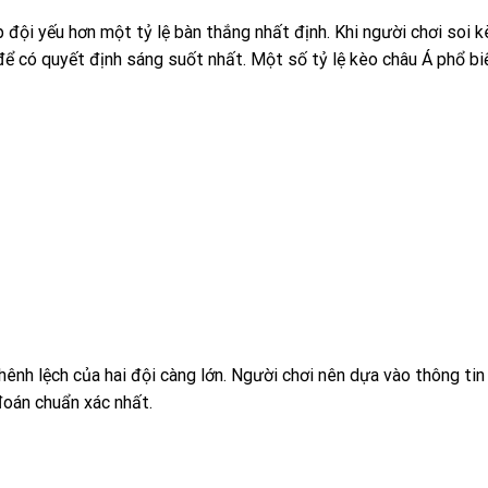
 đội yếu hơn một tỷ lệ bàn thắng nhất định. Khi người chơi soi k
để có quyết định sáng suốt nhất. Một số tỷ lệ kèo châu Á phổ bi
ênh lệch của hai đội càng lớn. Người chơi nên dựa vào thông tin
 đoán chuẩn xác nhất.