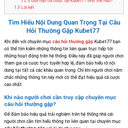
1.2.5
Giới hạn cá cược tại Kubet77 như thế nào?
1.3
Lời kết
Tìm Hiểu Nội Dung Quan Trọng Tại Câu
Hỏi Thường Gặp Kubet77
Khi đến với chuyên mục
câu hỏi thường gặp
Kubet77 bạn
có thể tìm kiếm những thông tin liên quan trực tiếp tới
những hoạt động trên hệ thống. Điều này đã giúp người chơi
tham gia cá cược trực tuyến hợp lệ, đảm bảo hiểu rõ nội
dung tại tất cả các khâu quan trọng. Chỉ khi người chơi nắm
chắc những thông tin này mới có thể đạt hiệu quả cá cược
cao nhất.
Khi nào người chơi cần truy cập chuyên mục
câu hỏi thường gặp?
Để đảm bảo hiệu quả trải nghiệm trên hệ thống nhà cái
người chơi cần tìm hiểu thông tin liên quan tại chuyên mục