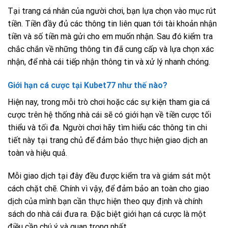
Tại trang cá nhân của người chơi, bạn lựa chọn vào mục rút
tiền. Tiền đầy đủ các thông tin liên quan tới tài khoản nhận
tiền và số tiền mà gửi cho em muốn nhận. Sau đó kiểm tra
chắc chắn về những thông tin đã cung cấp và lựa chọn xác
nhận, để nhà cái tiếp nhận thông tin và xử lý nhanh chóng.
Giới hạn cá cược tại Kubet77 như thế nào?
Hiện nay, trong mỗi trò chơi hoặc các sự kiện tham gia cá
cược trên hệ thống nhà cái sẽ có giới hạn về tiền cược tối
thiểu và tối đa. Người chơi hãy tìm hiểu các thông tin chi
tiết này tại trang chủ để đảm bảo thực hiện giao dịch an
toàn và hiệu quả.
Mỗi giao dịch tại đây đều được kiểm tra và giám sát một
cách chặt chẽ. Chính vì vậy, để đảm bảo an toàn cho giao
dịch của mình bạn cần thực hiện theo quy định và chính
sách do nhà cái đưa ra. Đặc biệt giới hạn cá cược là một
điều cần chú ý và quan trọng nhất.