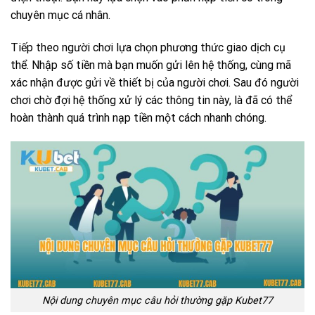
chuyên mục cá nhân.
Tiếp theo người chơi lựa chọn phương thức giao dịch cụ
thể. Nhập số tiền mà bạn muốn gửi lên hệ thống, cùng mã
xác nhận được gửi về thiết bị của người chơi. Sau đó người
chơi chờ đợi hệ thống xử lý các thông tin này, là đã có thể
hoàn thành quá trình nạp tiền một cách nhanh chóng.
Nội dung chuyên mục câu hỏi thường gặp Kubet77