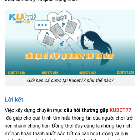
Giới hạn cá cược tại Kubet77 như thế nào?
Lời kết
Việc xây dựng chuyên mục
câu hỏi thường gặp
KUBET77
đã giúp cho quá trình tìm hiểu thông tin của người chơi trở
nên nhanh chóng hơn. Đồng thời đây cũng là những tiện ích
để bạn hoàn thành xuất sắc tất cả các hoạt động và quy