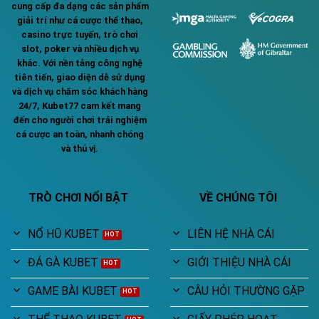
cung cấp đa dạng các sản phẩm
giải trí như cá cược thể thao,
casino trực tuyến, trò chơi
slot, poker và nhiều dịch vụ
khác. Với nền tảng công nghệ
tiên tiến, giao diện dễ sử dụng
và dịch vụ chăm sóc khách hàng
24/7, Kubet77 cam kết mang
đến cho người chơi trải nghiệm
cá cược an toàn, nhanh chóng
và thú vị.
TRÒ CHƠI NỔI BẬT
VỀ CHÚNG TÔI
NỔ HŨ KUBET
LIÊN HỆ NHÀ CÁI
ĐÁ GÀ KUBET
GIỚI THIỆU NHÀ CÁI
GAME BÀI KUBET
CÂU HỎI THƯỜNG GẶP