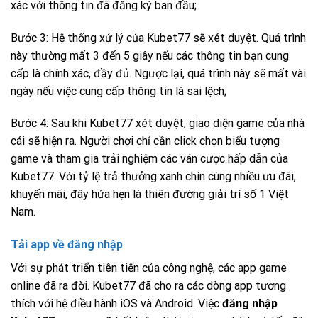
xác với thông tin đã đăng ký ban đầu;
Bước 3: Hệ thống xử lý của Kubet77 sẽ xét duyệt. Quá trình
này thường mất 3 đến 5 giây nếu các thông tin bạn cung
cấp là chính xác, đầy đủ. Ngược lại, quá trình này sẽ mất vài
ngày nếu việc cung cấp thông tin là sai lệch;
Bước 4: Sau khi Kubet77 xét duyệt, giao diện game của nhà
cái sẽ hiện ra. Người chơi chỉ cần click chọn biểu tượng
game và tham gia trải nghiệm các ván cược hấp dẫn của
Kubet77. Với tỷ lệ trả thưởng xanh chín cùng nhiều ưu đãi,
khuyến mãi, đây hứa hẹn là thiên đường giải trí số 1 Việt
Nam.
Tải app về đăng nhập
Với sự phát triển tiên tiến của công nghệ, các app game
online đã ra đời. Kubet77 đã cho ra các dòng app tương
thích với hệ điều hành iOS và Android. Việc
đăng nhập