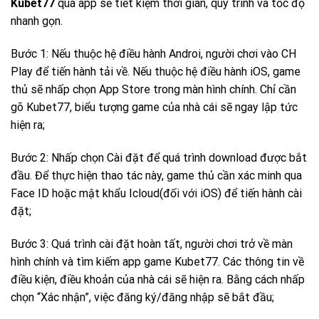
Kubet77
qua app sẽ tiết kiệm thời gian, quy trình và tốc độ
nhanh gọn.
Bước 1: Nếu thuộc hệ điều hành Androi, người chơi vào CH
Play để tiến hành tải về. Nếu thuộc hệ điều hành iOS, game
thủ sẽ nhấp chọn App Store trong màn hình chính. Chỉ cần
gõ Kubet77, biểu tượng game của nhà cái sẽ ngay lập tức
hiện ra;
Bước 2: Nhấp chọn Cài đặt để quá trình download được bắt
đầu. Để thực hiện thao tác này, game thủ cần xác minh qua
Face ID hoặc mật khẩu Icloud(đối với iOS) để tiến hành cài
đặt;
Bước 3: Quá trình cài đặt hoàn tất, người chơi trở về màn
hình chính và tìm kiếm app game Kubet77. Các thông tin về
điều kiện, điều khoản của nhà cái sẽ hiện ra. Bằng cách nhấp
chọn “Xác nhận”, việc đăng ký/đăng nhập sẽ bắt đầu;