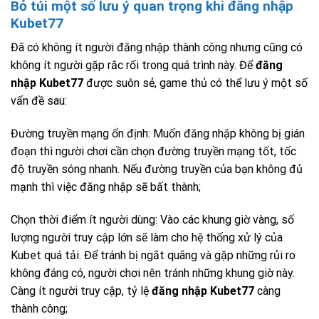
Bỏ túi một số lưu ý quan trọng khi đăng nhập
Kubet77
Đã có không ít người đăng nhập thành công nhưng cũng có
không ít người gặp rắc rối trong quá trình này. Để
đăng
nhập Kubet77
được suôn sẻ, game thủ có thể lưu ý một số
vấn đề sau:
Đường truyền mạng ổn định: Muốn đăng nhập không bị gián
đoạn thì người chơi cần chọn đường truyền mạng tốt, tốc
độ truyền sóng nhanh. Nếu đường truyền của bạn không đủ
mạnh thì việc đăng nhập sẽ bất thành;
Chọn thời điểm ít người dùng: Vào các khung giờ vàng, số
lượng người truy cập lớn sẽ làm cho hệ thống xử lý của
Kubet quá tải. Để tránh bị ngắt quãng và gặp những rủi ro
không đáng có, người chơi nên tránh những khung giờ này.
Càng ít người truy cập, tỷ lệ
đăng nhập Kubet77
càng
thành công;