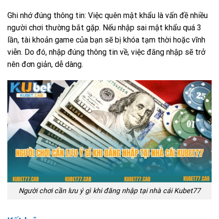
Ghi nhớ đúng thông tin: Việc quên mật khẩu là vấn đề nhiều
người chơi thường bắt gặp. Nếu nhập sai mật khẩu quá 3
lần, tài khoản game của bạn sẽ bị khóa tạm thời hoặc vĩnh
viễn. Do đó, nhập đúng thông tin về, việc đăng nhập sẽ trở
nên đơn giản, dễ dàng.
Người chơi cần lưu ý gì khi đăng nhập tại nhà cái Kubet77